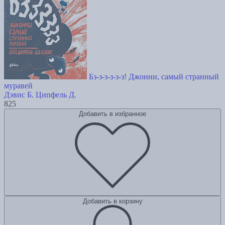
Бз-з-з-з-з-з! Джонни, самый странный
муравей
Дэвис Б.
Ципфель Д.
825
Добавить в избранное
Добавить в корзину