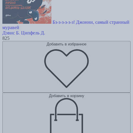
Бз-з-з-з-з-з! Джонни, самый странный
муравей
Дэвис Б.
Ципфель Д.
825
Добавить в избранное
Добавить в корзину