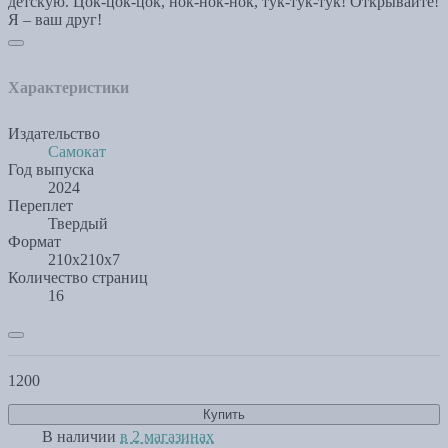
детскую. Цок-цок-цок, нок-нок-нок, тук-тук-тук! Открывайте!
Я – ваш друг!
Характеристики
Издательство
Самокат
Год выпуска
2024
Переплет
Твердый
Формат
210x210x7
Количество страниц
16
1200
Купить
В наличии
в 2 магазинах