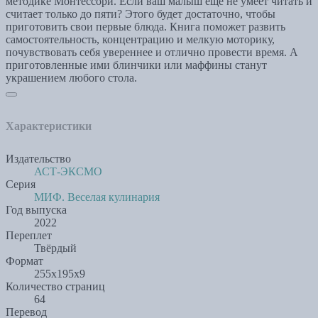
методике Монтессори. Если ваш малыш еще не умеет читать и
считает только до пяти? Этого будет достаточно, чтобы
приготовить свои первые блюда. Книга поможет развить
самостоятельность, концентрацию и мелкую моторику,
почувствовать себя увереннее и отлично провести время. А
приготовленные ими блинчики или маффины станут
украшением любого стола.
Характеристики
Издательство
АСТ-ЭКСМО
Серия
МИФ. Веселая кулинария
Год выпуска
2022
Переплет
Твёрдый
Формат
255x195x9
Количество страниц
64
Перевод