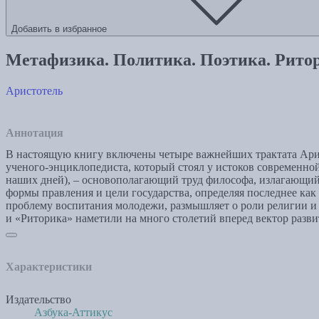
Добавить в избранное
Метафизика. Политика. Поэтика. Рито
Аристотель
Аннотация
В настоящую книгу включены четыре важнейших трактата Арист
ученого-энциклопедиста, который стоял у истоков современной 
наших дней), – основополагающий труд философа, излагающий 
формы правления и цели государства, определяя последнее как
проблему воспитания молодежи, размышляет о роли религии и
и «Риторика» наметили на много столетий вперед вектор разв
Характеристики
Издательство
Азбука-Аттикус