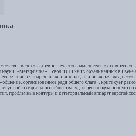
рика
отеля – великого древнегреческого мыслителя, оказавшего огр
науки. «Метафизика» – свод из 14 книг, объединенных в I веке 
его учение о четырех первопричинах, или первоначалах, всего 
 «общение, организованное ради общего блага», критикует разн
 рисует образ идеального общества, «дающего людям полную воз
ития, проблемные контуры и категориальный аппарат европейско