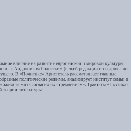
омное влияние на развитие европейской и мировой культуры,
до н. э. Андроником Родосским (в чьей редакции он и дошел до
сущего. В «Политике» Аристотель рассматривает главные
ообразные политические режимы, анализирует институт семьи и
можность жить согласно их стремлениям». Трактаты «Поэтика»
й теории литературы.