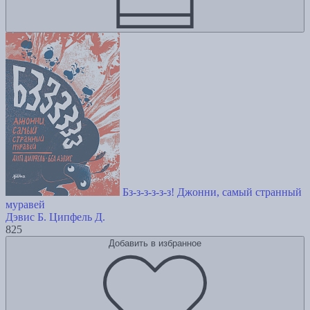
Бз-з-з-з-з-з! Джонни, самый странный
муравей
Дэвис Б.
Ципфель Д.
825
Добавить в избранное