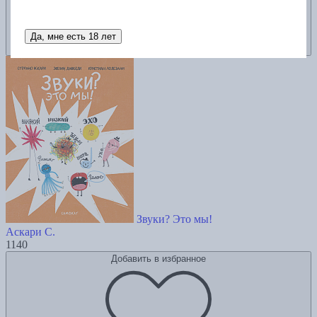
Да, мне есть 18 лет
Звуки? Это мы!
Аскари С.
1140
Добавить в избранное