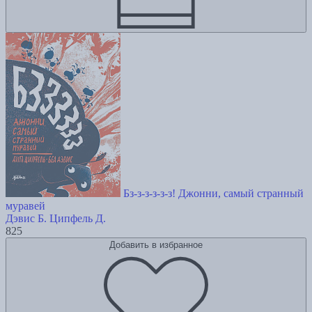
Бз-з-з-з-з-з! Джонни, самый странный
муравей
Дэвис Б.
Ципфель Д.
825
Добавить в избранное