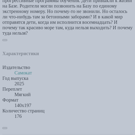
прогрессивные программы обучения. Дети привыкли к жизни
на Базе. Родители могли позвонить на Базу по единому
экстренному номеру. Но почему-то не звонили. Но осталось
ли что-нибудь там за бетонными заборами? И в какой мир
отправятся дети, когда им исполнится восемнадцать? И
почему так красиво море там, куда нельзя выходить? И почему
туда нельзя?
Характеристики
Издательство
Самокат
Год выпуска
2025
Переплет
Мягкий
Формат
140х197
Количество страниц
176