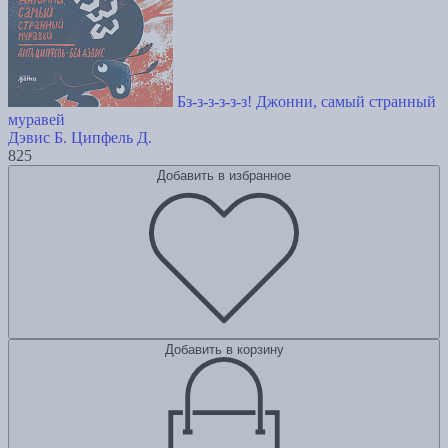
Бз-з-з-з-з-з! Джонни, самый странный
муравей
Дэвис Б.
Ципфель Д.
825
Добавить в избранное
Добавить в корзину