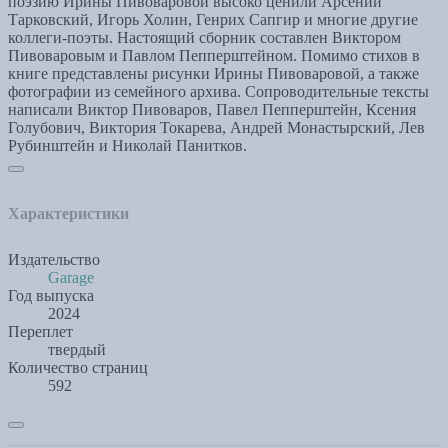
поэзию Ирины Пивоваровой высоко ценили Арсений
Тарковский, Игорь Холин, Генрих Сапгир и многие другие
коллеги-поэты. Настоящий сборник составлен Виктором
Пивоваровым и Павлом Пепперштейном. Помимо стихов в
книге представлены рисунки Ирины Пивоваровой, а также
фотографии из семейного архива. Сопроводительные тексты
написали Виктор Пивоваров, Павел Пепперштейн, Ксения
Голубович, Виктория Токарева, Андрей Монастырский, Лев
Рубинштейн и Николай Панитков.
Характеристики
Издательство
Garage
Год выпуска
2024
Переплет
твердый
Количество страниц
592