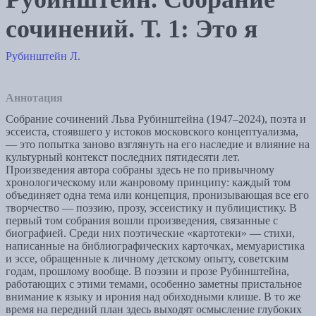
сочинений. Т. 1: Это я
Рубинштейн Л.
Аннотация
Собрание сочинений Льва Рубинштейна (1947–2024), поэта и
эссеиста, стоявшего у истоков московского концептуализма,
— это попытка заново взглянуть на его наследие и влияние на
культурный контекст последних пятидесяти лет.
Произведения автора собраны здесь не по привычному
хронологическому или жанровому принципу: каждый том
объединяет одна тема или концепция, пронизывающая все его
творчество — поэзию, прозу, эссеистику и публицистику. В
первый том собрания вошли произведения, связанные с
биографией. Среди них поэтические «картотеки» — стихи,
написанные на библиографических карточках, мемуаристика
и эссе, обращенные к личному детскому опыту, советским
годам, прошлому вообще. В поэзии и прозе Рубинштейна,
работающих с этими темами, особенно заметны пристальное
внимание к языку и ирония над обиходными клише. В то же
время на передний план здесь выходят осмысление глубоких