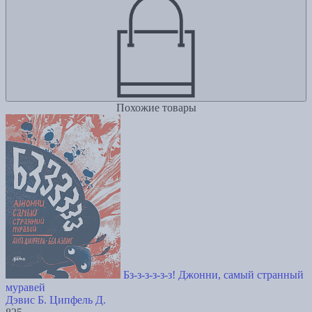
Похожие товары
Бз-з-з-з-з-з! Джонни, самый странный
муравей
Дэвис Б.
Ципфель Д.