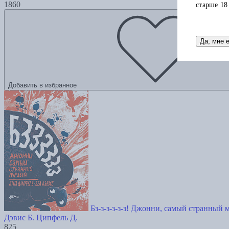
1860
старше 18
Да, мне 
Добавить в избранное
Бз-з-з-з-з-з! Джонни, самый странный 
Дэвис Б.
Ципфель Д.
825