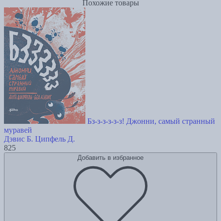
Похожие товары
Бз-з-з-з-з-з! Джонни, самый странный
муравей
Дэвис Б.
Ципфель Д.
825
Добавить в избранное