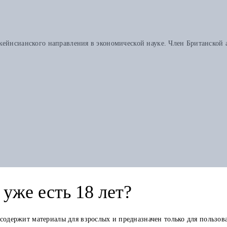
кейнсианского направления в экономической науке. Член Британской 
уже есть 18 лет?
Книга в других изданиях
 содержит материалы для взрослых и предназначен только для пользов