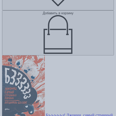
Добавить в корзину
Бз-з-з-з-з-з! Джонни, самый странный