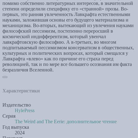
помимо собственно литературных интересов, в значительной
степени определили специфику его «странной» прозы. Во-
первых, это ранняя увлеченность Лавкрафта естественными
науками, заложившая основы его будущего материализма и
механицизма. Во-вторых, вытекающий из увлечения науками
философский пессимизм, постепенно переросший в
космический индифферентизм, который увенчал
лавкрафтовскую философию. А в-третьих, во многом
подпитываемый пессимизмом консерватизм в общественных,
культурных и политических вопросах, который смещался у
Лавкрафта «влево» как по причине его страха перед
революцией, так и по мере все большего осознания им факта
безразличия Вселенной.
Характеристики
Издательство
HylePress
Серия
The Weird and The Eerie: дополнительное чтение
Год выпуска
2024