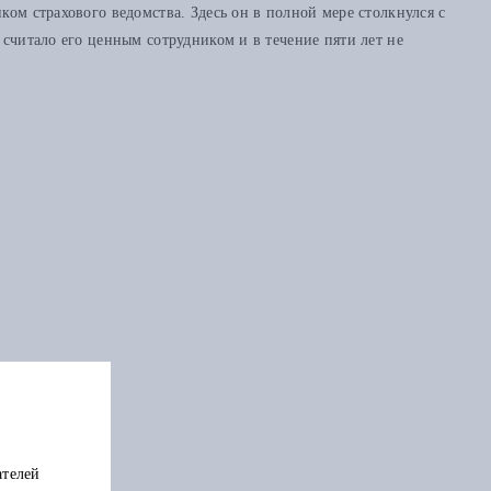
ом страхового ведомства. Здесь он в полной мере столкнулся с
 считало его ценным сотрудником и в течение пяти лет не
ателей