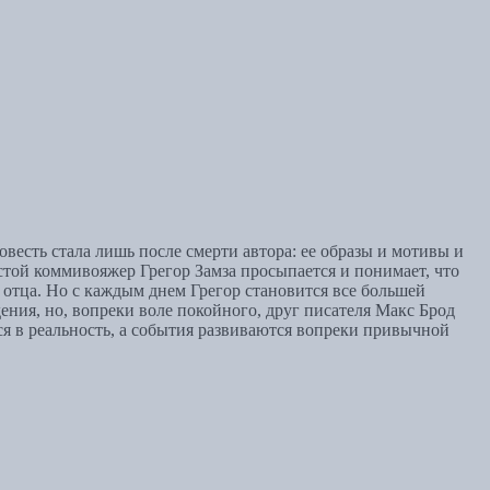
есть стала лишь после смерти автора: ее образы и мотивы и
той коммивояжер Грегор Замза просыпается и понимает, что
и отца. Но с каждым днем Грегор становится все большей
ения, но, вопреки воле покойного, друг писателя Макс Брод
ся в реальность, а события развиваются вопреки привычной