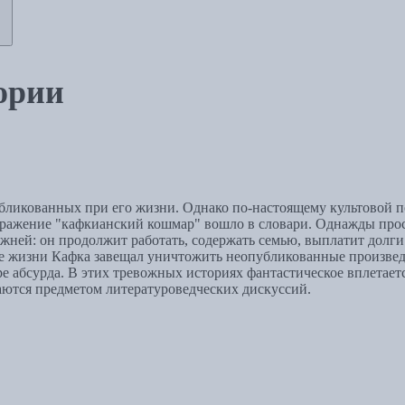
ории
икованных при его жизни. Однако по-настоящему культовой пов
ыражение "кафкианский кошмар" вошло в словари. Однажды прос
режней: он продолжит работать, содержать семью, выплатит долг
нце жизни Кафка завещал уничтожить неопубликованные произвед
е абсурда. В этих тревожных историях фантастическое вплетает
аются предметом литературоведческих дискуссий.