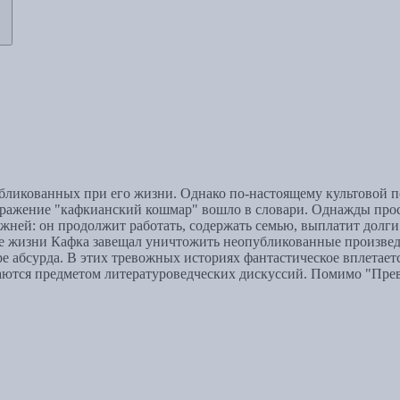
икованных при его жизни. Однако по-настоящему культовой пов
ыражение "кафкианский кошмар" вошло в словари. Однажды прос
режней: он продолжит работать, содержать семью, выплатит долг
нце жизни Кафка завещал уничтожить неопубликованные произвед
е абсурда. В этих тревожных историях фантастическое вплетает
ются предметом литературоведческих дискуссий. Помимо "Превр