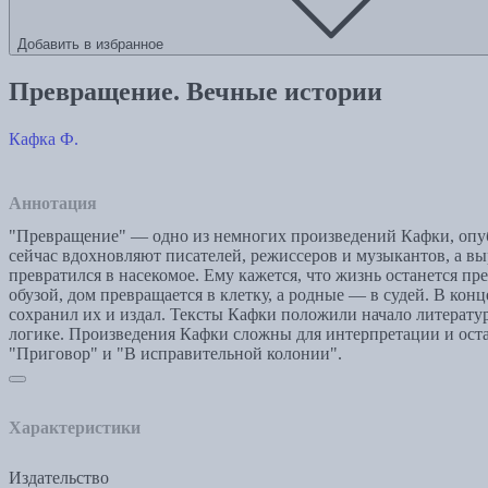
Добавить в избранное
Превращение. Вечные истории
Кафка Ф.
Аннотация
"Превращение" — одно из немногих произведений Кафки, опубл
сейчас вдохновляют писателей, режиссеров и музыкантов, а в
превратился в насекомое. Ему кажется, что жизнь останется п
обузой, дом превращается в клетку, а родные — в судей. В ко
сохранил их и издал. Тексты Кафки положили начало литератур
логике. Произведения Кафки сложны для интерпретации и оста
"Приговор" и "В исправительной колонии".
Характеристики
Издательство