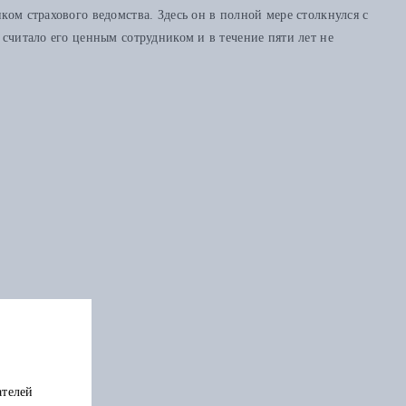
ом страхового ведомства. Здесь он в полной мере столкнулся с
 считало его ценным сотрудником и в течение пяти лет не
ателей