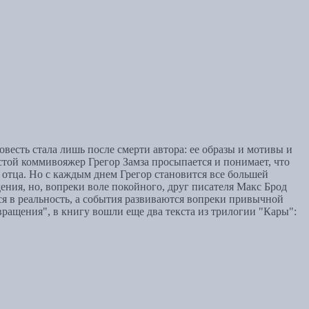
есть стала лишь после смерти автора: ее образы и мотивы и
той коммивояжер Грегор Замза просыпается и понимает, что
и отца. Но с каждым днем Грегор становится все большей
ения, но, вопреки воле покойного, друг писателя Макс Брод
ся в реальность, а события развиваются вопреки привычной
ащения", в книгу вошли еще два текста из трилогии "Кары":