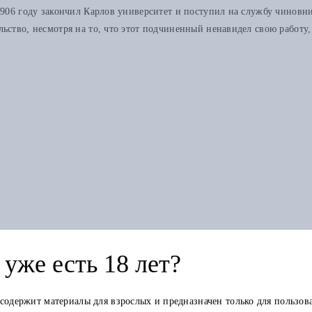
1906 году закончил Карлов университет и поступил на службу чиновник
ьство, несмотря на то, что этот подчиненный ненавидел свою работу,
Книга в других изданиях
уже есть 18 лет?
 содержит материалы для взрослых и предназначен только для пользов