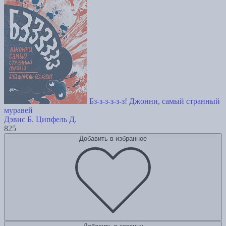
Бз-з-з-з-з-з! Джонни, самый странный
муравей
Дэвис Б.
Ципфель Д.
825
Добавить в избранное