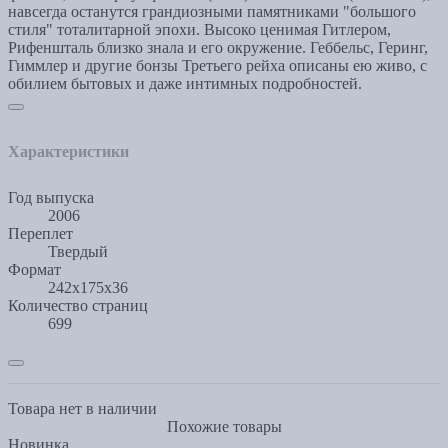
навсегда останутся грандиозными памятниками "большого
стиля" тоталитарной эпохи. Высоко ценимая Гитлером,
Рифеншталь близко знала и его окружение. Геббельс, Геринг,
Гиммлер и другие бонзы Третьего рейха описаны ею живо, с
обилием бытовых и даже интимных подробностей.
Характеристики
Год выпуска
2006
Переплет
Твердый
Формат
242x175x36
Количество страниц
699
Товара нет в наличии
Похожие товары
Новинка