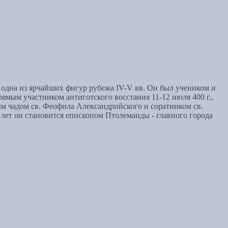
- одна из ярчайших фигур рубежа IV-V вв. Он был учеником и
мым участником антиготского восстания 11-12 июля 400 г.,
м чадом св. Феофила Александрийского и соратником св.
 лет он становится епископом Птолемаиды - главного города