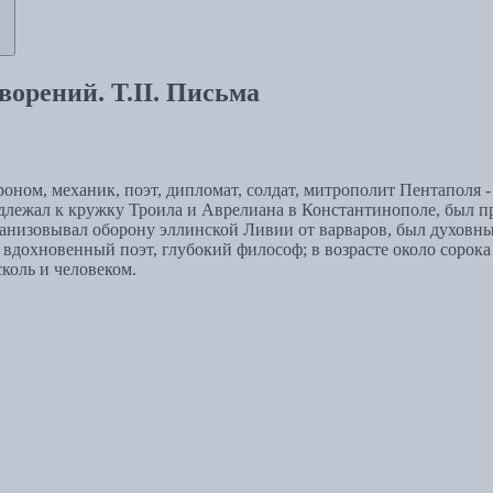
орений. Т.II. Письма
роном, механик, поэт, дипломат, солдат, митрополит Пентаполя 
ежал к кружку Троила и Аврелиана в Константинополе, был пря
низовывал оборону эллинской Ливии от варваров, был духовны
 вдохновенный поэт, глубокий философ; в возрасте около сорока
коль и человеком.