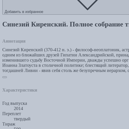
Добавить в избранное
Синезий Киренский. Полное собрание тв
Аннотация
Синезий Киренский (370-412 н. э.) - философ-неоплатоник, аст
одним из ближайших друзей Гипатии Александрийской, принадл
изменившего судьбу Восточной Империи, дважды успешно орга
Иоанна Златоуста в столичной политике; блестящий литератор,
тогдашней Ливии - явив себя столь же безупречным иерархом, с
Характеристики
Год выпуска
2014
Переплет
твердый
Тираж