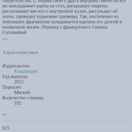
свидетельства. С подачи своего друга Бертрана Эвено он все
же выкладывает карты на стол, раскрывает секреты,
рассказывает кое-что о внутренней кухне, рассуждает об
эпохе, приводит курьезные примеры. Так, постепенно из
небольших фрагментов складывается картина его долгой и
необычной жизни. Перевод с французского Галины
Соловьёвой
Характеристики
Издательство
Клаудберри
Год выпуска
2022
Переплет
Мягкий
Количество страниц
192
925