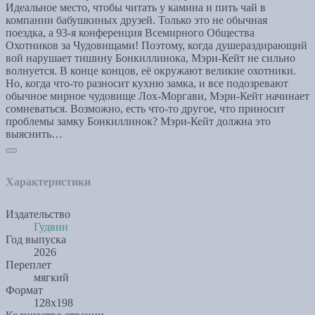
Идеальное место, чтобы читать у камина и пить чай в
компании бабушкиных друзей. Только это не обычная
поездка, а 93-я конференция Всемирного Общества
Охотников за Чудовищами! Поэтому, когда душераздирающий
вой нарушает тишину Бонкиллинока, Мэри-Кейт не сильно
волнуется. В конце концов, её окружают великие охотники.
Но, когда что-то разносит кухню замка, и все подозревают
обычное мирное чудовище Лох-Моргави, Мэри-Кейт начинает
сомневаться. Возможно, есть что-то другое, что приносит
проблемы замку Бонкиллинок? Мэри-Кейт должна это
выяснить…
Характеристики
Издательство
Гудвин
Год выпуска
2026
Переплет
мягкий
Формат
128х198