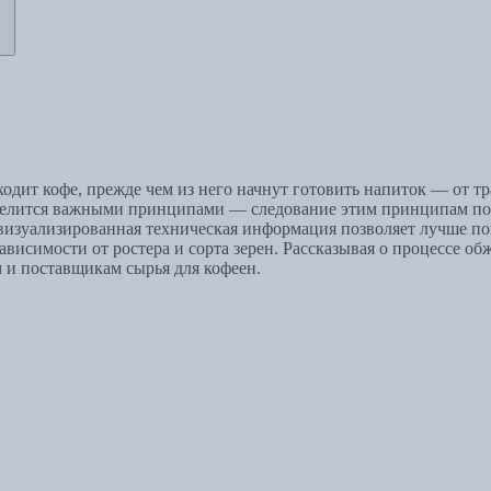
одит кофе, прежде чем из него начнут готовить напиток — от т
 делится важными принципами — следование этим принципам по
 визуализированная техническая информация позволяет лучше п
висимости от ростера и сорта зерен. Рассказывая о процессе об
 и поставщикам сырья для кофеен.