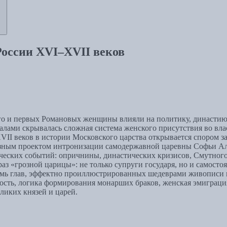
России XVI–XVII веков
ого и первых Романовых женщины влияли на политику, династию 
лами скрывалась сложная система женского присутствия во влас
II веков в истории Московского царства открывается спором 
ным проектом интронизации самодержавной царевны Софьи Алек
ческих событий: опричнины, династических кризисов, Смутного
з «грозной царицы»: не только супруги государя, но и самостоя
емь глав, эффектно проиллюстрированных шедеврами живописи и
ность, логика формирования монарших браков, женская эмиграци
ликих князей и царей.