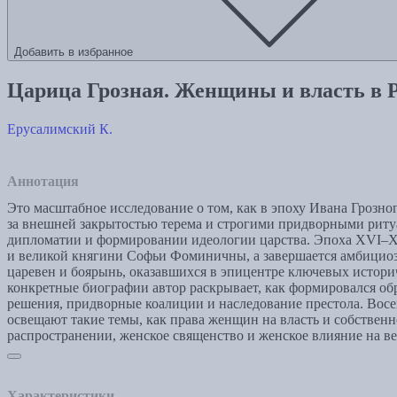
Добавить в избранное
Царица Грозная. Женщины и власть в 
Ерусалимский К.
Аннотация
Это масштабное исследование о том, как в эпоху Ивана Грозн
за внешней закрытостью терема и строгими придворными ритуа
дипломатии и формировании идеологии царства. Эпоха XVI–XV
и великой княгини Софьи Фоминичны, а завершается амбициоз
царевен и боярынь, оказавшихся в эпицентре ключевых истори
конкретные биографии автор раскрывает, как формировался обра
решения, придворные коалиции и наследование престола. Вос
освещают такие темы, как права женщин на власть и собствен
распространении, женское священство и женское влияние на ве
Характеристики