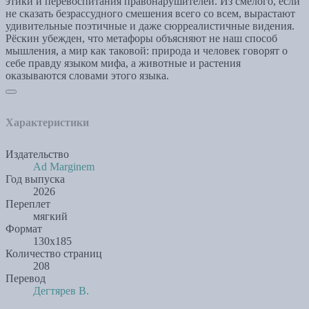
этики и перевоспитания правонарушителей. Из смелого, если
не сказать безрассудного смешения всего со всем, вырастают
удивительные поэтичные и даже сюрреалистичные видения.
Рёскин убежден, что метафоры объясняют не наш способ
мышления, а мир как таковой: природа и человек говорят о
себе правду языком мифа, а животные и растения
оказываются словами этого языка.
Характеристики
Издательство
Ad Marginem
Год выпуска
2026
Переплет
мягкий
Формат
130х185
Количество страниц
208
Перевод
Дегтярев В.