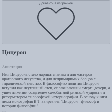
Добавить в избранное
Цицерон
Аннотация
Имя Цицерона стало нарицательным и для мастеров
ораторского искусства, и для непримиримых борцов с
тиранической властью. В философию политик Цицерон
вступил как неутешный отец, оплакивающий смерть дочери, а
ушел из жизни создателем самобытной римской мудрости и
реформатором философской историографии. В основу книги
легла монография В.Т. Звиревича "Цицерон - философ и
историк философии".