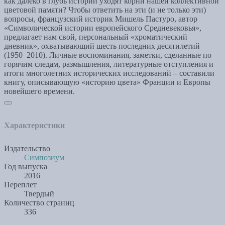
как далеко в глубь истории уходят корни нашей коллективной
цветовой памяти? Чтобы ответить на эти (и не только эти)
вопросы, французский историк Мишель Пастуро, автор
«Символической истории европейского Средневековья»,
предлагает нам свой, персональный «хроматический
дневник», охватывающий шесть последних десятилетий
(1950–2010). Личные воспоминания, заметки, сделанные по
горячим следам, размышления, литературные отступления и
итоги многолетних исторических исследований – составили
книгу, описывающую «историю цвета» Франции и Европы
новейшего времени.
Характеристики
Издательство
Симпозиум
Год выпуска
2016
Переплет
Твердый
Количество страниц
336