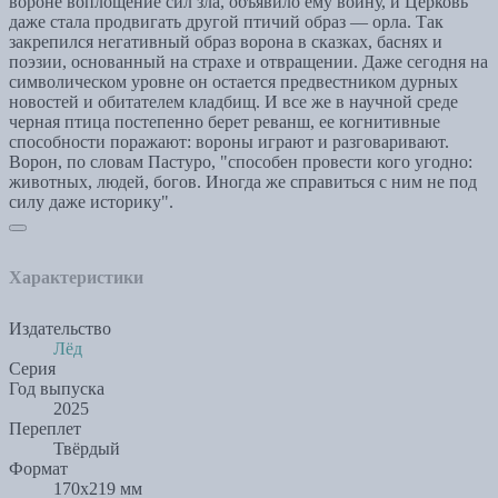
вороне воплощение сил зла, объявило ему войну, и Церковь
даже стала продвигать другой птичий образ — орла. Так
закрепился негативный образ ворона в сказках, баснях и
поэзии, основанный на страхе и отвращении. Даже сегодня на
символическом уровне он остается предвестником дурных
новостей и обитателем кладбищ. И все же в научной среде
черная птица постепенно берет реванш, ее когнитивные
способности поражают: вороны играют и разговаривают.
Ворон, по словам Пастуро, "способен провести кого угодно:
животных, людей, богов. Иногда же справиться с ним не под
силу даже историку".
Характеристики
Издательство
Лёд
Серия
Год выпуска
2025
Переплет
Твёрдый
Формат
170х219 мм