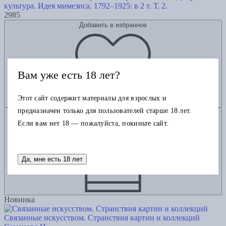
культура. Идея мимезиса. 1792–1925: в 2 т. Т. 2.
2985
Добавить в избранное
Вам уже есть 18 лет?
Этот сайт содержит материалы для взрослых и
предназначен только для пользователей старше 18 лет.
Добавить в корзину
Если вам нет 18 — пожалуйста, покиньте сайт.
Да, мне есть 18 лет
Новинка
Связанные искусством. Странствия картин и коллекций