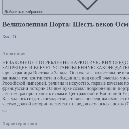
Добавить в избранное
Великолепная Порта: Шесть веков Ос
Буке О.
Аннотация
НЕЗАКОННОЕ ПОТРЕБЛЕНИЕ НАРКОТИЧЕСКИХ СРЕДСТ
ЗАПРЕЩЕН И ВЛЕЧЕТ УСТАНОВЛЕННУЮ ЗАКОНОДАТЕЛЬСТВОМ 
вдоль границы Востока и Запада. Она оказала колоссальное вл
занимала три континента и объединила под своей властью мно
Российской империей, религия и искусство, первые кочевые по
французский историк Оливье Буке создал подробнейший портре
легатам, распространить ислам в Центральной и Восточной Ев
Как удалось создать государство, ставшее последним имперск
частью долгой истории исламских народов османская эпоха» (О
Характеристики