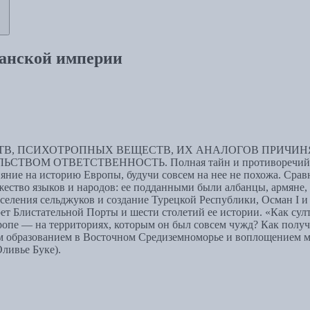
манской империи
В, ПСИХОТРОПНЫХ ВЕЩЕСТВ, ИХ АНАЛОГОВ ПРИЧИНЯ
ОТВЕТСТВЕННОСТЬ. Полная тайн и противоречий, Османс
ияние на историю Европы, будучи совсем на нее не похожа. Сра
жество языков и народов: ее подданными были албанцы, армяне,
селения сельджуков и создание Турецкой Республики, Осман I и
т Блистательной Порты и шести столетий ее истории. «Как сул
ропе — на территориях, которым он был совсем чужд? Как получ
им образованием в Восточном Средиземноморье и воплощением м
ливье Буке).