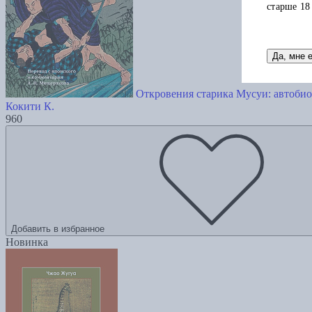
старше 18
Да, мне 
Откровения старика Мусуи: автобио
Кокити К.
960
Добавить в избранное
Новинка