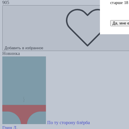
905
старше 18
Да, мне 
Добавить в избранное
Новинка
По ту сторону блёрба
Грин Д.