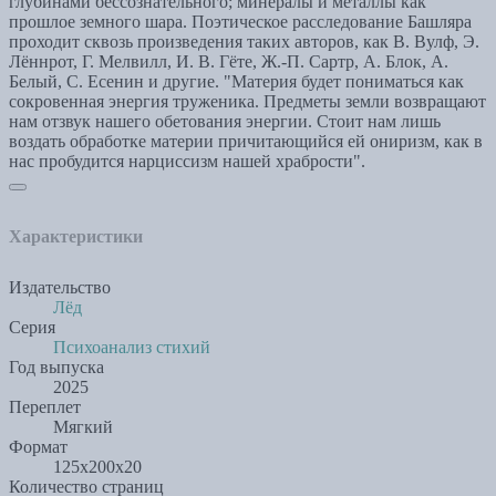
глубинами бессознательного; минералы и металлы как
прошлое земного шара. Поэтическое расследование Башляра
проходит сквозь произведения таких авторов, как В. Вулф, Э.
Лённрот, Г. Мелвилл, И. В. Гёте, Ж.-П. Сартр, А. Блок, А.
Белый, С. Есенин и другие. "Материя будет пониматься как
сокровенная энергия труженика. Предметы земли возвращают
нам отзвук нашего обетования энергии. Стоит нам лишь
воздать обработке материи причитающийся ей ониризм, как в
нас пробудится нарциссизм нашей храбрости".
Характеристики
Издательство
Лёд
Серия
Психоанализ стихий
Год выпуска
2025
Переплет
Мягкий
Формат
125х200x20
Количество страниц