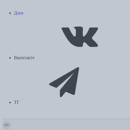
Дзен
Вконтакте
ТГ
18+