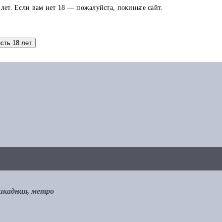
 лет. Если вам нет 18 — пожалуйста, покиньте сайт.
аток по карте можно использовать в других заказах.
есть 18 лет
рикадная, метро