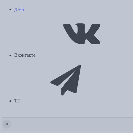
Дзен
Вконтакте
ТГ
18+