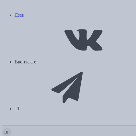
Дзен
Вконтакте
ТГ
18+