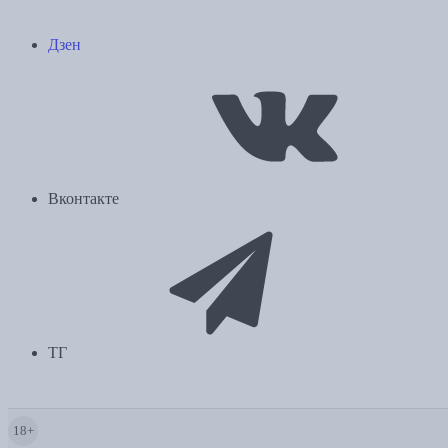
Дзен
Вконтакте
ТГ
18+