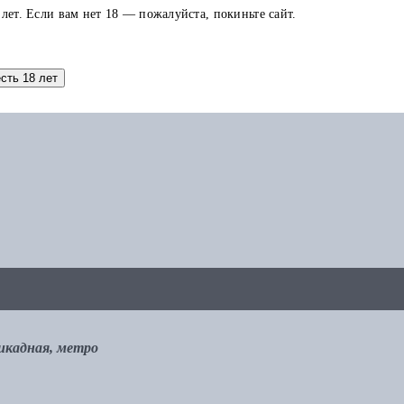
 лет. Если вам нет 18 — пожалуйста, покиньте сайт.
аток по карте можно использовать в других заказах.
есть 18 лет
рикадная, метро