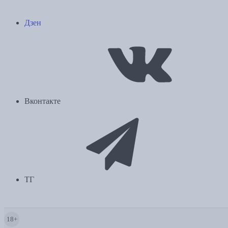
Дзен
Вконтакте
ТГ
18+