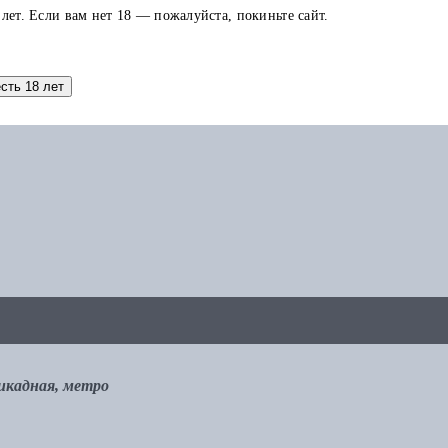
 лет. Если вам нет 18 — пожалуйста, покиньте сайт.
аток по карте можно использовать в других заказах.
есть 18 лет
рикадная, метро