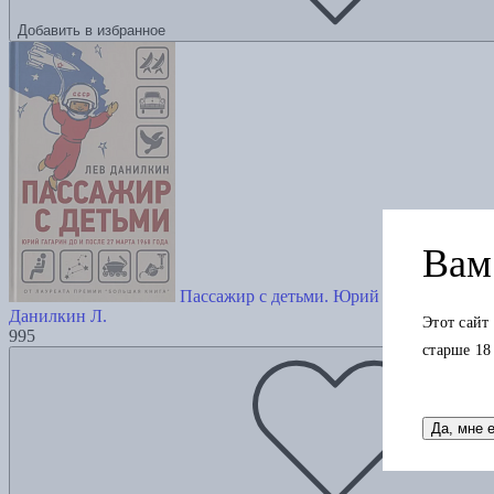
Добавить в избранное
Вам 
Пассажир с детьми. Юрий Гагарин до и п
Данилкин Л.
Этот сайт
995
старше 18
Да, мне 