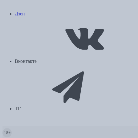
Дзен
Вконтакте
ТГ
18+