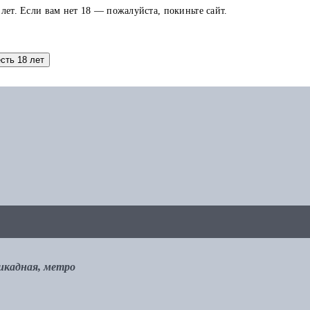
 лет. Если вам нет 18 — пожалуйста, покиньте сайт.
аток по карте можно использовать в других заказах.
есть 18 лет
рикадная, метро