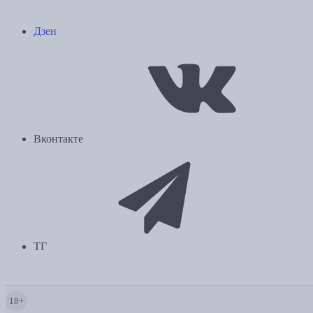
Дзен
Вконтакте
ТГ
18+