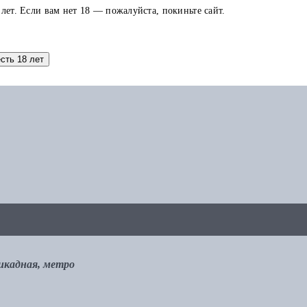
 лет. Если вам нет 18 — пожалуйста, покиньте сайт.
аток по карте можно использовать в других заказах.
есть 18 лет
рикадная, метро