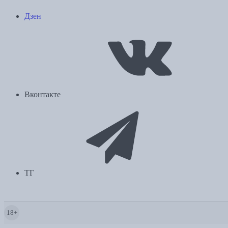
Дзен
Вконтакте
ТГ
18+