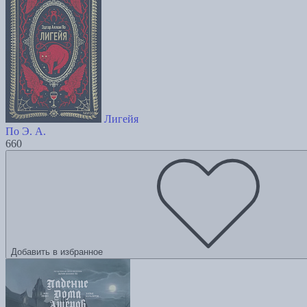
Лигейя
По Э. А.
660
Добавить в избранное