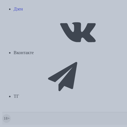
Дзен
Вконтакте
ТГ
18+