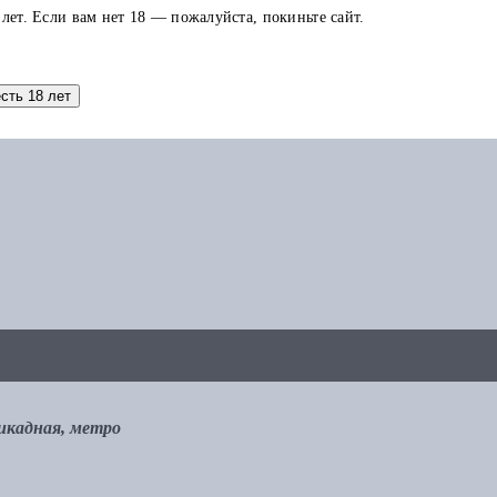
 лет. Если вам нет 18 — пожалуйста, покиньте сайт.
аток по карте можно использовать в других заказах.
есть 18 лет
рикадная, метро