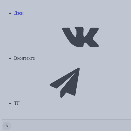
Дзен
Вконтакте
ТГ
18+