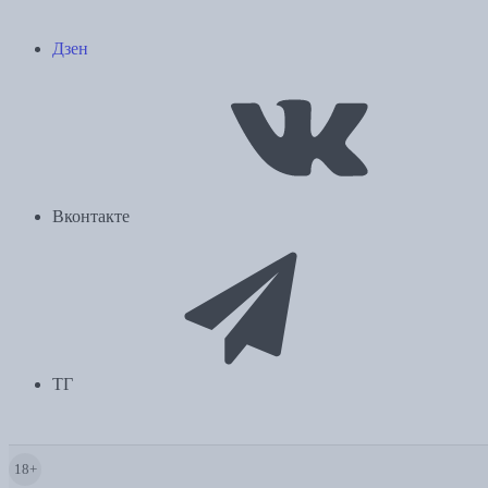
Дзен
Вконтакте
ТГ
18+