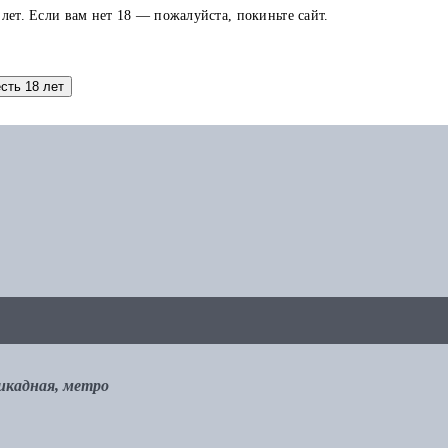
 лет. Если вам нет 18 — пожалуйста, покиньте сайт.
аток по карте можно использовать в других заказах.
есть 18 лет
рикадная, метро