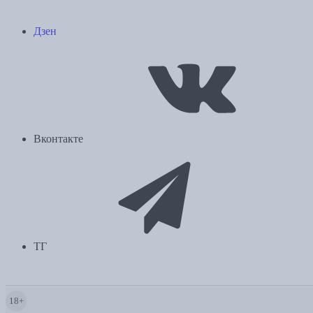
Дзен
Вконтакте
ТГ
18+