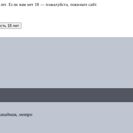
 лет. Если вам нет 18 — пожалуйста, покиньте сайт.
аток по карте можно использовать в других заказах.
есть 18 лет
рикадная, метро