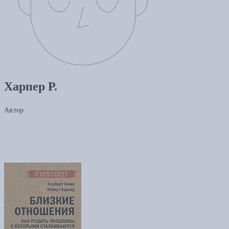
Харпер Р.
Автор