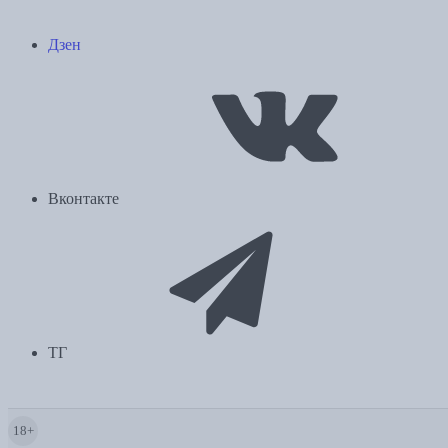
Дзен
Вконтакте
ТГ
18+