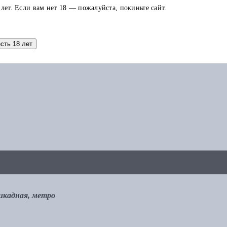
 лет. Если вам нет 18 — пожалуйста, покиньте сайт.
аток по карте можно использовать в других заказах.
есть 18 лет
рикадная, метро